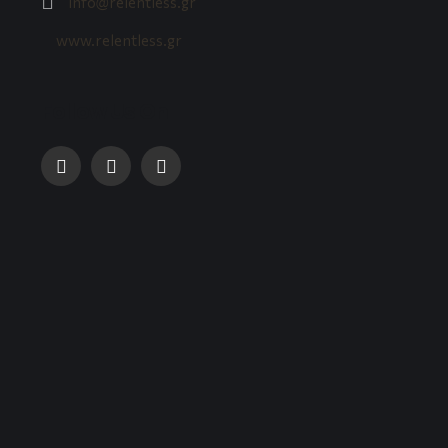
info@relentless.gr
www.relentless.gr
Follow Us On