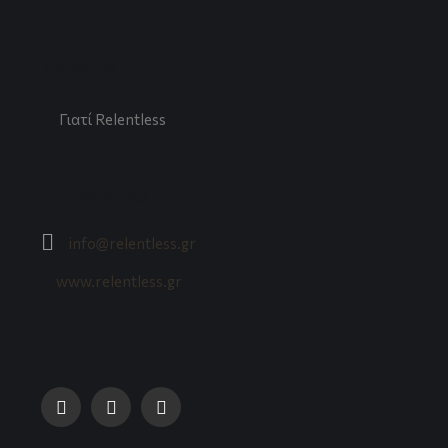
Χρήσιμα Link
Γιατί Relentless
Επικοινωνία
info@relentless.gr
www.relentless.gr
Follow Us On